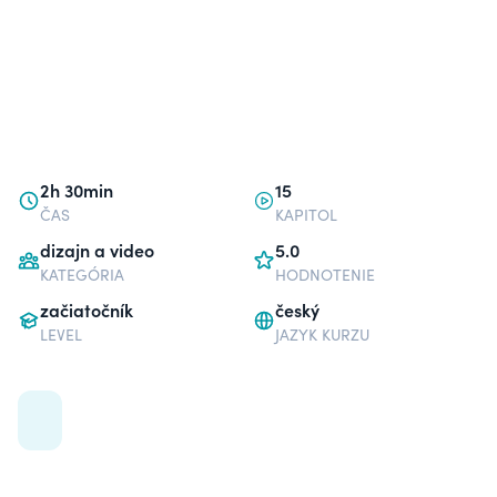
2h 30min
15
ČAS
KAPITOL
dizajn a video
5.0
KATEGÓRIA
HODNOTENIE
začiatočník
český
LEVEL
JAZYK KURZU