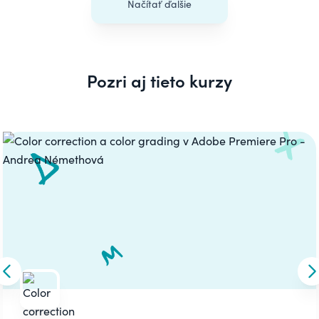
Načítať ďalšie
Pozri aj tieto kurzy
Carousel
Skip to previous slide
S