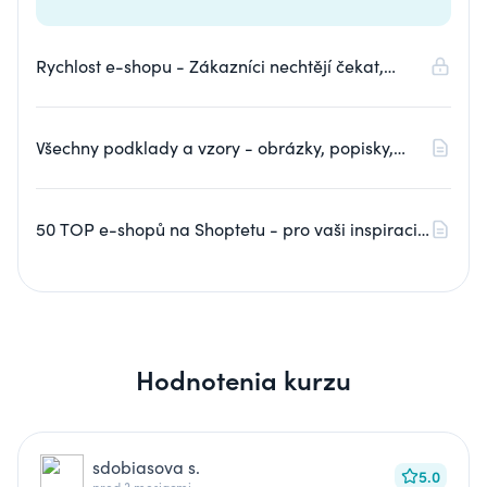
Rychlost e-shopu - Zákazníci nechtějí čekat,
stejně jako vy. Jak ale změřit rychlost eshopu na
webu a mobilu?
Všechny podklady a vzory - obrázky, popisky,
zdroje - na sdíleném disku
50 TOP e-shopů na Shoptetu - pro vaši inspiraci
💡 (aktualizováno)
Hodnotenia kurzu
sdobiasova s.
5.0