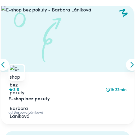
Carousel
Skip to previous slide
S
3.6
1h 22min
E-shop bez pokuty
od
Barbora Lániková