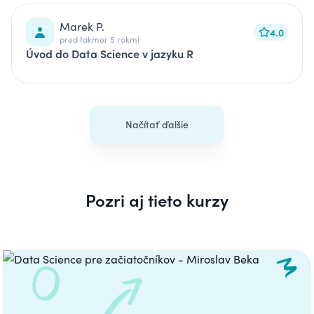
Marek P.
4.0
pred takmer 5 rokmi
Úvod do Data Science v jazyku R
Načítať ďalšie
Pozri aj tieto kurzy
Carousel