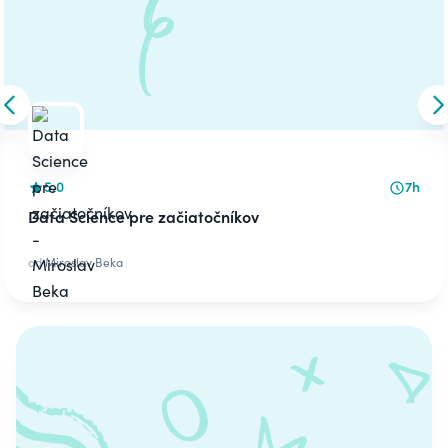
Skip to previous slide
S
5.0
7h
Data Science pre začiatočníkov
od
Miroslav Beka