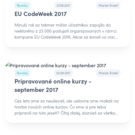
Novinky
27.09.2017
Marián Kristeľ
EU CodeWeek 2017
Minulý rok sa takmer milión účastníkov zapojilo do
niektorého z 23 000 podujatí organizovaných v rámci
kampane EU CodeWeek 2016. Akcie sa konali vo viac
ako 50 krajinách sveta a teda CodeWeek už nie je len
čisto európskou záležitosťou. [Image] Čo je CodeWeek?
CodeWeek je kampaň, ktorej cieľom je popularizovať
programovanie a digitálny svet v EÚ a vo svete.
Cieľom tejto kampane je ukázať, že programovanie
nie je určené len pre úzku skupinu odborníkov, ale
Novinky
02.09.2017
Marián Kristeľ
pomocou neho je možné realizovať vlastné nápady.
Pripravované online kurzy -
CodeWeek oslavuje tento rok svoje piate narodeniny a
september 2017
školy, učitelia, programátori, vzdelávacie organizácie
pripravujú rôzne akcie, ktorými sa snažia
Cez leto sme sa neulievali, ale usilovne sme makali na
spopularizovať programovanie. Ako sa zapojiť?Deti,
tvorbe nových online kurzov. Čo sme si pre teba
mládež, alebo aj dospelí sa môžu zúčastniť akcií
pripravili na túto jeseň? Čítaj ďalej, dozvieš sa všetko
zverejnených na stránke codeweek.eu. Programátori
podstatné. Google Tag ManagerOnline marketéri,
alebo vzdelávacie organizácie si môžu vytvoriť vlastné
pozor! Vďaka tomuto online kurzu budete mať konečne
verejné akcie a pozvať ľudí, aby im ukázali, ako
poriadok vo všetkých meracích kódoch na svojom
programovanie vyzerá v praxi. Učitelia a školy rovnako