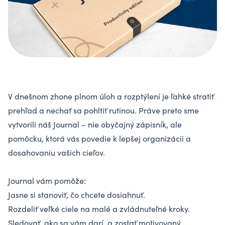
V dnešnom zhone plnom úloh a rozptýlení je ľahké stratiť
prehľad a nechať sa pohltiť rutinou. Práve preto sme
vytvorili náš Journal – nie obyčajný zápisník, ale
pomôcku, ktorá vás povedie k lepšej organizácii a
dosahovaniu vašich cieľov.
Journal vám pomôže:
Jasne si stanoviť, čo chcete dosiahnuť.
Rozdeliť veľké ciele na malé a zvládnuteľné kroky.
Sledovať, ako sa vám darí, a zostať motivovaný.