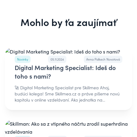
Mohlo by ťa zaujímať
Novinky
05.11.2024
Anna Palkech Novotová
Digital Marketing Specialist: Ideš do
toho s nami?
🚀 Digital Marketing Specialist pre Skillmea Ahoj,
budúci kolega! Sme Skillmea.cz a práve píšeme novú
kapitolu v online vzdelávaní. Ako jednotka na
slovenskom trhu s viac ako 70 000 používateľmi sme sa
rozhodli dobývať aj Prahu. A k tomu potrebujeme
práve teba! Prečo Skillmea? • Budeš súčasťou
zmysluplného projektu, ktorý mení životy ľudí
vzdelávaním • Máme ambiciózne plány rastu a ty
budeš pri tom • Tvoríme v špičkových priestoroch v