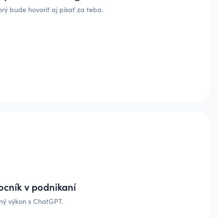
orý bude hovoriť aj písať za teba.
cník v podnikaní
lný výkon s ChatGPT.