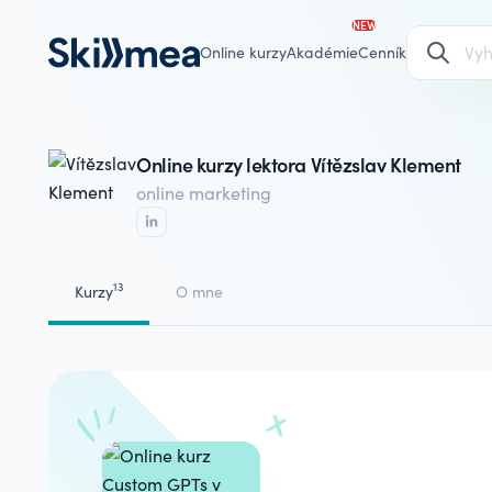
NEW
Online kurzy
Akadémie
Cenník
Online kurzy lektora Vítězslav Klement
online marketing
13
Kurzy
O mne