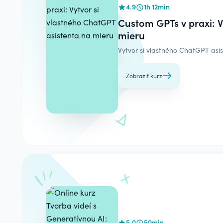
4.9
1h 12min
Custom GPTs v praxi: V
mieru
Vytvor si vlastného ChatGPT asis
Zobraziť kurz
5.0
50min