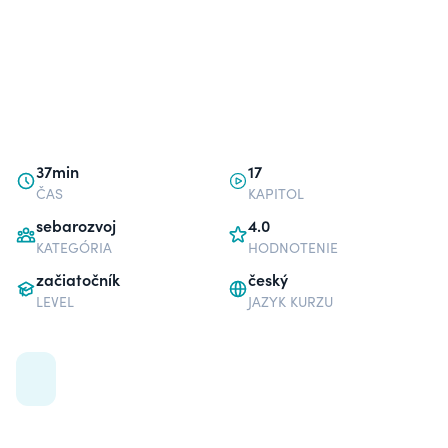
37min
17
ČAS
KAPITOL
sebarozvoj
4.0
KATEGÓRIA
HODNOTENIE
začiatočník
český
LEVEL
JAZYK KURZU