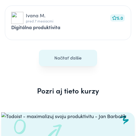
Ivana M.
5.0
pred 7 mesiacmi
Digitálna produktivita
Načítať ďalšie
Pozri aj tieto kurzy
Carousel