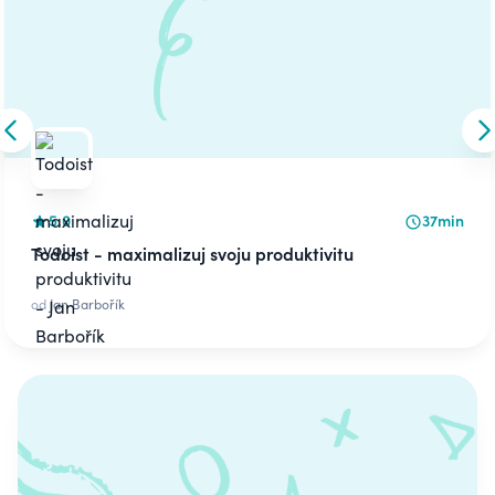
Skip to previous slide
S
5.0
37min
Todoist - maximalizuj svoju produktivitu
od
Jan Barbořík