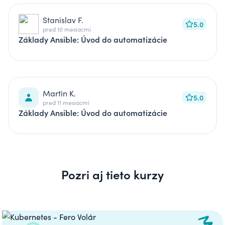
Stanislav F.
5.0
pred 10 mesiacmi
Základy Ansible: Úvod do automatizácie
Martin K.
5.0
pred 11 mesiacmi
Základy Ansible: Úvod do automatizácie
Pozri aj tieto kurzy
Carousel