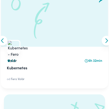
Skip to previous slide
S
4.6
6h 32min
Kubernetes
od
Fero Volár