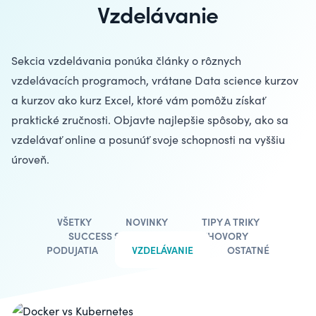
Vzdelávanie
Sekcia vzdelávania ponúka články o rôznych
vzdelávacích programoch, vrátane
Data science kurzov
a kurzov ako
kurz Excel
, ktoré vám pomôžu získať
praktické zručnosti. Objavte najlepšie spôsoby, ako sa
vzdelávať online a posunúť svoje schopnosti na vyššiu
úroveň.
VŠETKY
NOVINKY
TIPY A TRIKY
SUCCESS STORIES
ROZHOVORY
PODUJATIA
VZDELÁVANIE
OSTATNÉ