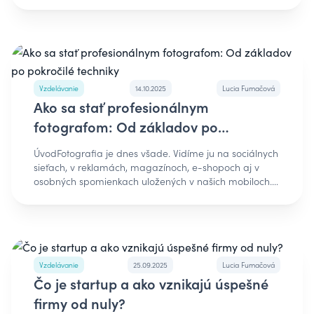
Vzdelávanie
14.10.2025
Lucia Fumačová
Ako sa stať profesionálnym
fotografom: Od základov po
pokročilé techniky
ÚvodFotografia je dnes všade. Vidíme ju na sociálnych
sieťach, v reklamách, magazínoch, e-shopoch aj v
osobných spomienkach uložených v našich mobiloch.
No stať sa dobrým fotografom je oveľa viac než len
mať kvalitný fotoaparát a stlačiť spúšť. Je to cesta plná
učenia, trpezlivosti, technických znalostí a kreativity.
Každá fotografia je rozprávanie príbehu - o svetle,
emócii a okamihu. Ak ťa láka naučiť sa, ako vytvárať
krásne a technicky správne fotografie, prejdime si
Vzdelávanie
25.09.2025
Lucia Fumačová
spolu základy, ktoré by mal ovládať každý, kto chce
Čo je startup a ako vznikajú úspešné
rásť v tejto oblasti. 1. História fotografie: Od Niépceho
firmy od nuly?
po smartfónyAby sme pochopili fotografiu dnes,