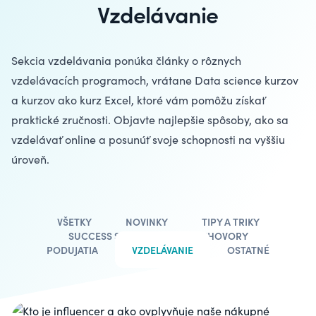
Vzdelávanie
Sekcia vzdelávania ponúka články o rôznych
vzdelávacích programoch, vrátane
Data science kurzov
a kurzov ako
kurz Excel
, ktoré vám pomôžu získať
praktické zručnosti. Objavte najlepšie spôsoby, ako sa
vzdelávať online a posunúť svoje schopnosti na vyššiu
úroveň.
VŠETKY
NOVINKY
TIPY A TRIKY
SUCCESS STORIES
ROZHOVORY
PODUJATIA
VZDELÁVANIE
OSTATNÉ