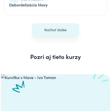
Debordelizácia hlavy
Načítať ďalšie
Pozri aj tieto kurzy
Carousel