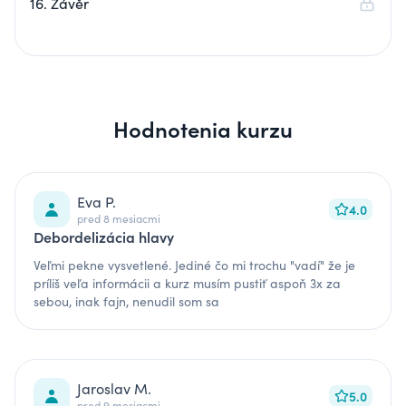
16. Závěr
Hodnotenia kurzu
Eva P.
4.0
pred 8 mesiacmi
Debordelizácia hlavy
Veľmi pekne vysvetlené. Jediné čo mi trochu "vadí" že je
príliš veľa informácii a kurz musím pustiť aspoň 3x za
sebou, inak fajn, nenudil som sa
Jaroslav M.
5.0
pred 9 mesiacmi