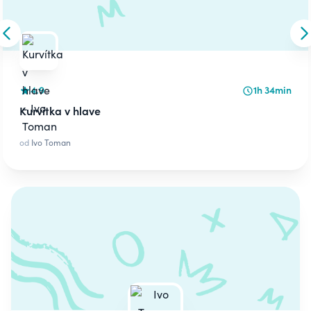
Skip to previous slide
S
4.9
1h 34min
Kurvítka v hlave
od
Ivo Toman