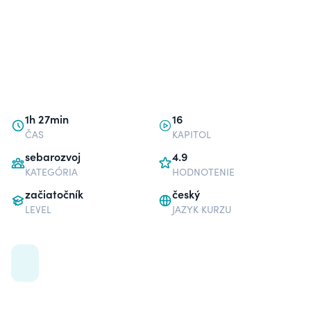
1h 27min
16
ČAS
KAPITOL
sebarozvoj
4.9
KATEGÓRIA
HODNOTENIE
začiatočník
český
LEVEL
JAZYK KURZU