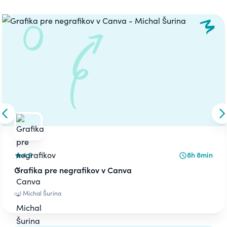
Carousel
Skip to previous slide
S
4.9
8h 8min
Grafika pre negrafikov v Canva
od
Michal Šurina