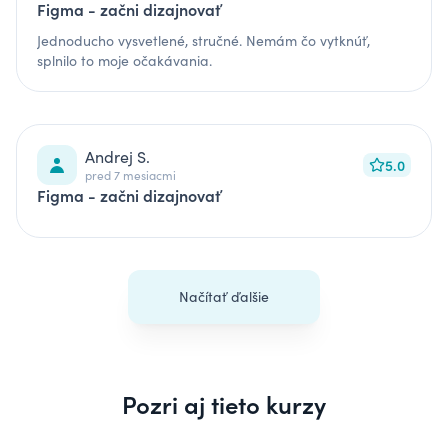
Figma - začni dizajnovať
Jednoducho vysvetlené, stručné. Nemám čo vytknúť,
splnilo to moje očakávania.
Andrej S.
5.0
pred 7 mesiacmi
Figma - začni dizajnovať
Načítať ďalšie
Pozri aj tieto kurzy