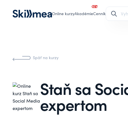
NEW
Online kurzy
Akadémie
Cenník
Späť na kurzy
Staň sa Soci
expertom