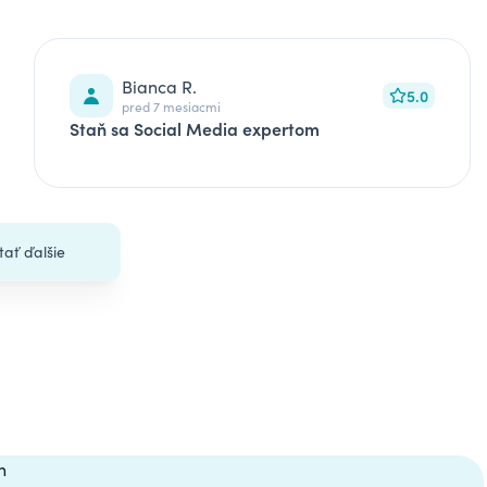
Bianca R.
5.0
pred 7 mesiacmi
Staň sa Social Media expertom
tať ďalšie