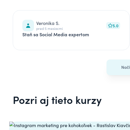
Veronika S.
5.0
pred 5 mesiacmi
Staň sa Social Media expertom
Načí
Pozri aj tieto kurzy
Carousel