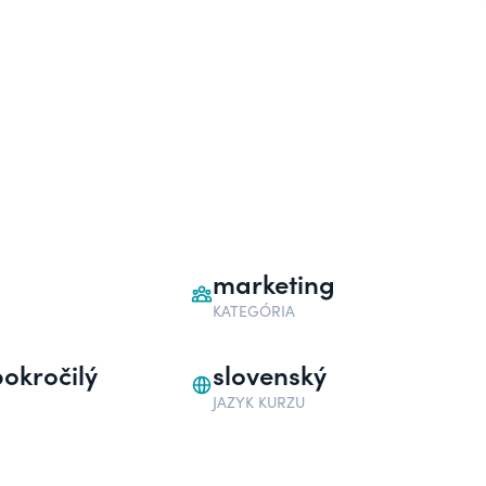
marketing
KATEGÓRIA
okročilý
slovenský
JAZYK KURZU