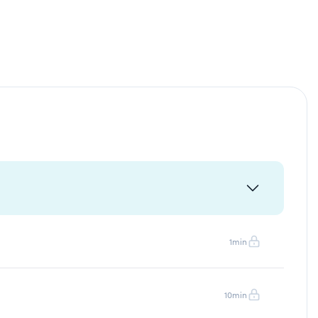
1min
10min