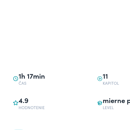
1h 17min
11
ČAS
KAPITOL
4.9
mierne p
HODNOTENIE
LEVEL