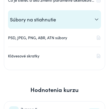
Čo je štetec a ako zmeniť parametre akéhokoľvek
štetca
Súbory na stiahnutie
PSD, JPEG, PNG, ABR, ATN súbory
Klávesové skratky
Hodnotenia kurzu