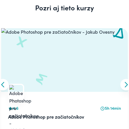
Pozri aj tieto kurzy
Carousel
Skip to previous slide
S
4.6
5h 14min
Adobe Photoshop pre začiatočníkov