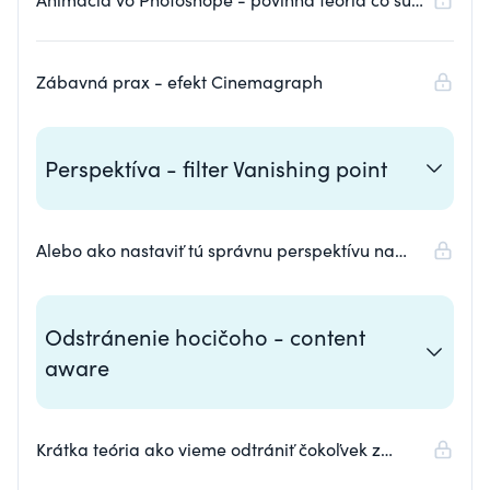
kľúčové snímky
Zábavná prax - efekt Cinemagraph
Perspektíva - filter Vanishing point
Alebo ako nastaviť tú správnu perspektívu na
akomkoľvek povrchu
Odstránenie hocičoho - content
aware
Krátka teória ako vieme odtrániť čokoľvek z
odkiaľkoľvek