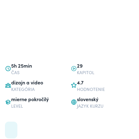
5h 25min
29
ČAS
KAPITOL
dizajn a video
4.7
KATEGÓRIA
HODNOTENIE
mierne pokročilý
slovenský
LEVEL
JAZYK KURZU