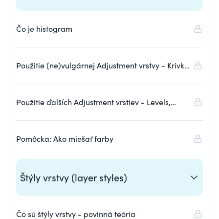
Čo je histogram
Použitie (ne)vulgárnej Adjustment vrstvy - Krivky
(Curves)
Použitie ďalších Adjustment vrstiev - Levels,
Gradient map, Selective color
Pomôcka: Ako miešať farby
Štýly vrstvy (layer styles)
Čo sú štýly vrstvy - povinná teória