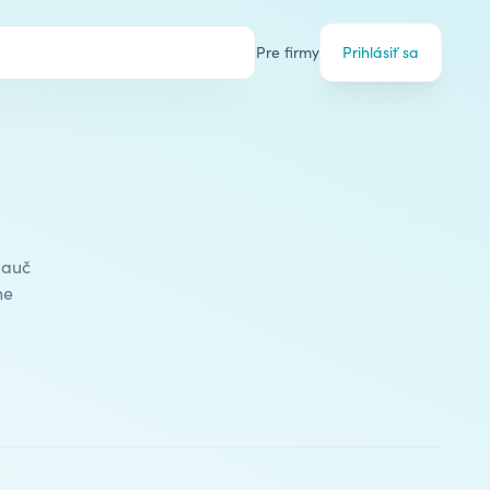
Pre firmy
Prihlásiť sa
Nauč
ne