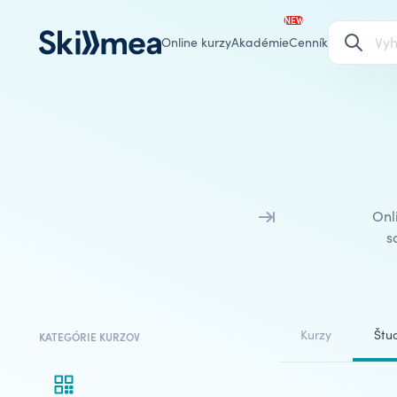
NEW
Online kurzy
Akadémie
Cenník
Onl
s
Kurzy
Štud
KATEGÓRIE KURZOV