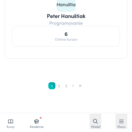
Peter Hanuštiak
Programovanie
6
Online kurzov
1
2
3
Otvoriť vyhľadávan
Otvoriť
Kurzy
Akadémie
Hľadať
Menu