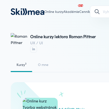
NEW
Online kurzy
Akadémie
Cenník
Online kurzy lektora Roman Pittner
UX / UI
3
Kurzy
O mne
5.0
12h 22min