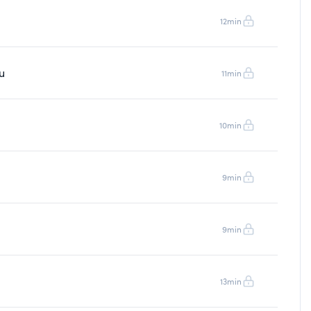
12min
u
11min
10min
9min
9min
13min