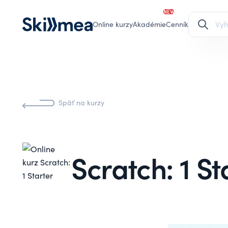
NEW
Online kurzy
Akadémie
Cenník
Späť na kurzy
Scratch: 1 St