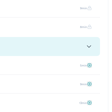
9min
8min
5min
9min
13min