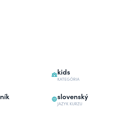
kids
KATEGÓRIA
ník
slovenský
JAZYK KURZU