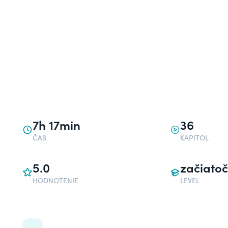
7h 17min
36
ČAS
KAPITOL
5.0
začiatoč
HODNOTENIE
LEVEL