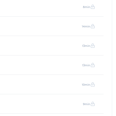
8min
14min
13min
13min
10min
9min