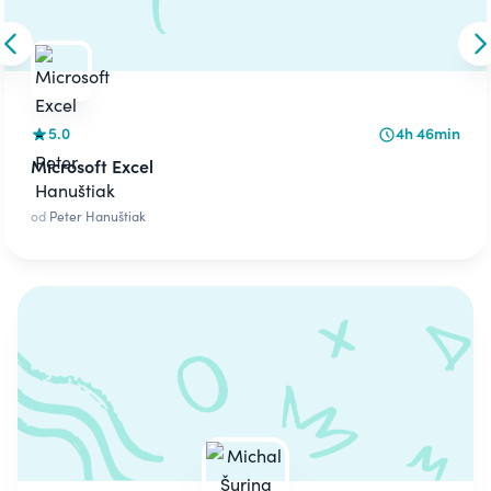
Skip to previous slide
S
5.0
4h 46min
Microsoft Excel
od
Peter Hanuštiak