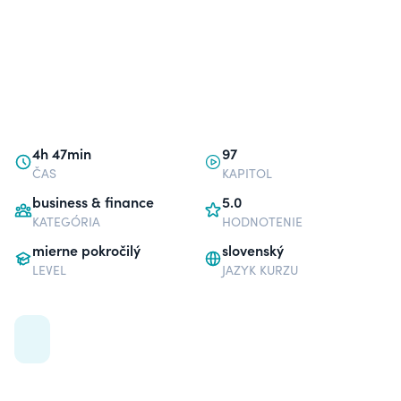
4h 47min
97
ČAS
KAPITOL
business & finance
5.0
KATEGÓRIA
HODNOTENIE
mierne pokročilý
slovenský
LEVEL
JAZYK KURZU