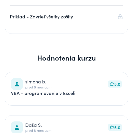
Príklad - Zavrieť všetky zošity
Hodnotenia kurzu
simona b.
5.0
pred 8 mesiacmi
VBA - programovanie v Exceli
Daša S.
5.0
pred 8 mesiacmi