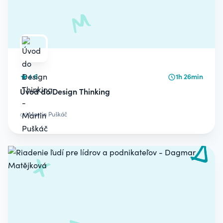
4.6
1h 26min
Úvod do Design Thinking
od
Martin Puškáč