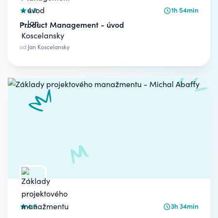
4.8
1h 54min
Product Management - úvod
od
Jan Koscelansky
4.6
3h 34min