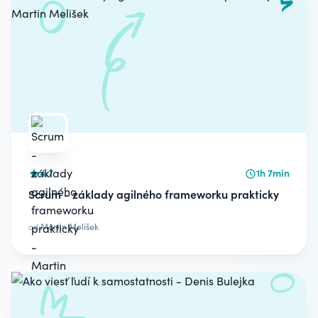
4.7
1h 7min
Scrum - základy agilného frameworku prakticky
od
Martin Melišek