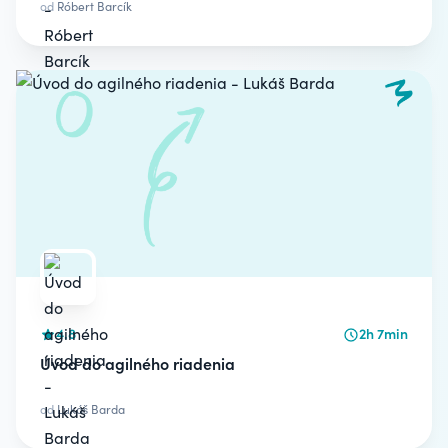
od
Róbert Barcík
4.8
2h 7min
Úvod do agilného riadenia
od
Lukáš Barda