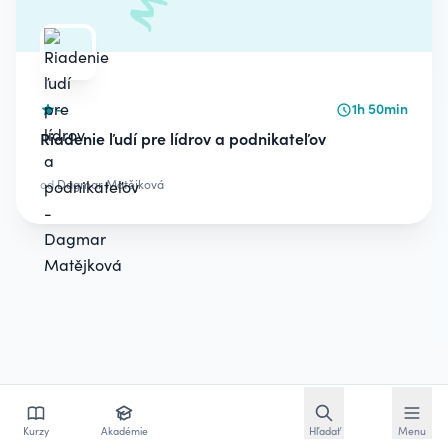
-
1h 50min
Riadenie ľudí pre lídrov a podnikateľov
od
Dagmar Matějková
Otvoriť vyhľadávan
Otvoriť
Kurzy
Akadémie
Hľadať
Menu