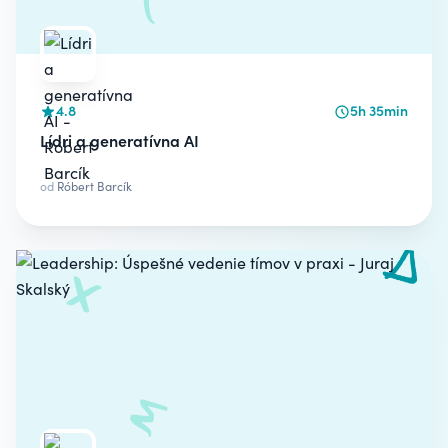
4.8
5h 35min
Lídri a generatívna AI
od
Róbert Barcík