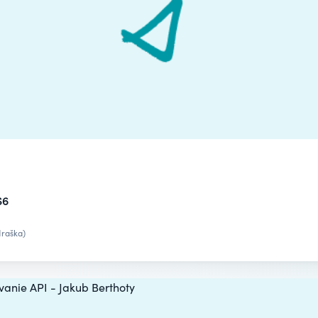
S6
raška)