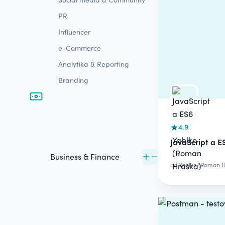
PR
Influencer
e-Commerce
Analytika & Reporting
Branding
4.9
JavaScript a E
Business & Finance
od
Yablko (Roman H