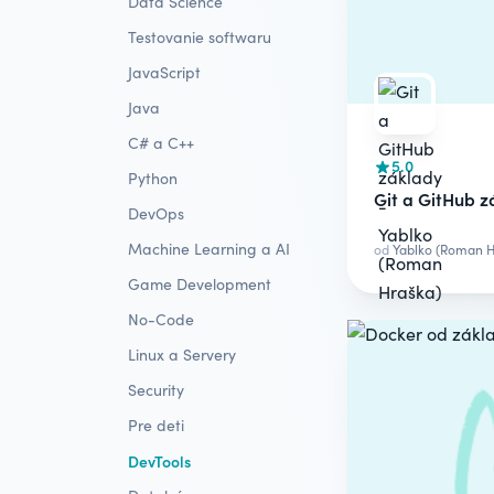
Data Science
Testovanie softwaru
JavaScript
Java
C# a C++
5.0
Python
Git a GitHub z
DevOps
Machine Learning a AI
od
Yablko (Roman H
Game Development
No-Code
Linux a Servery
Security
Pre deti
DevTools