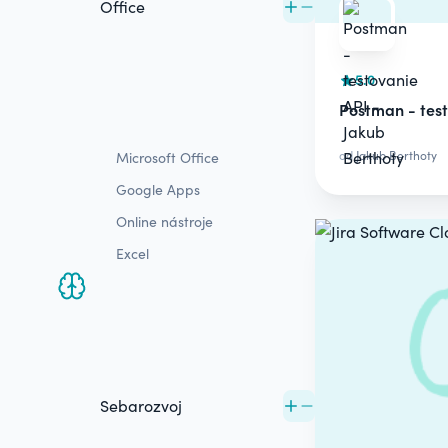
Office
5.0
Postman - tes
od
Jakub Berthoty
Microsoft Office
Google Apps
Online nástroje
Excel
Sebarozvoj