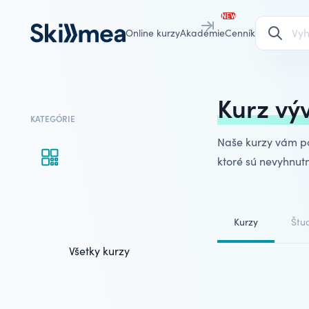
NEW
Online kurzy
Akadémie
Cenník
Kurz vý
KATEGÓRIE
Naše kurzy vám pos
ktoré sú nevyhnu
Kurzy
Štud
Všetky kurzy