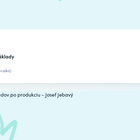
áklady
raška)