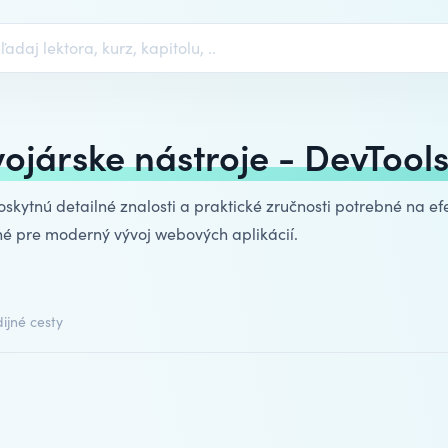
vojárske nástroje - DevTool
kytnú detailné znalosti a praktické zručnosti potrebné na efe
tné pre moderný
vývoj webových aplikácií
.
ijné cesty